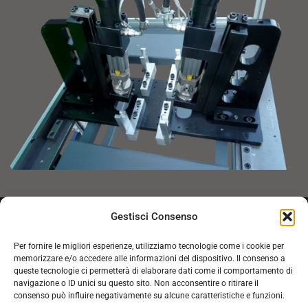
Gestisci Consenso
Inviaci la tua richiesta tecnica. Un
Per fornire le migliori esperienze, utilizziamo tecnologie come i cookie per
nostro esperto ti contatterà a breve.
memorizzare e/o accedere alle informazioni del dispositivo. Il consenso a
queste tecnologie ci permetterà di elaborare dati come il comportamento di
navigazione o ID unici su questo sito. Non acconsentire o ritirare il
CLICCA QUI
consenso può influire negativamente su alcune caratteristiche e funzioni.