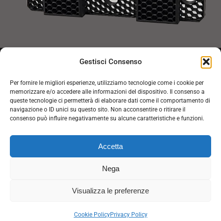
Gestisci Consenso
Inviaci la tua richiesta tecnica. Un
Per fornire le migliori esperienze, utilizziamo tecnologie come i cookie per
nostro esperto ti contatterà a breve.
memorizzare e/o accedere alle informazioni del dispositivo. Il consenso a
queste tecnologie ci permetterà di elaborare dati come il comportamento di
navigazione o ID unici su questo sito. Non acconsentire o ritirare il
CLICCA QUI
consenso può influire negativamente su alcune caratteristiche e funzioni.
Accetta
Nega
Visualizza le preferenze
GAMMA STAMPI srl
| via Nicolò Zamperetti 16 - Cornedo Vicentino (VI)
36073 Tel. 0445.446290 | Fax 0445.459217 | P.IVA e C.F. 02813530249
Cookie Policy
Privacy Policy
Menu bottom || privacy/cookies/aiuti