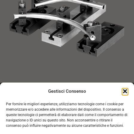
Gestisci Consenso
Inviaci la tua richiesta tecnica. Un
Per fornire le migliori esperienze, utilizziamo tecnologie come i cookie per
nostro esperto ti contatterà a breve.
memorizzare e/o accedere alle informazioni del dispositivo. Il consenso a
queste tecnologie ci permetterà di elaborare dati come il comportamento di
navigazione o ID unici su questo sito. Non acconsentire o ritirare il
CLICCA QUI
consenso può influire negativamente su alcune caratteristiche e funzioni.