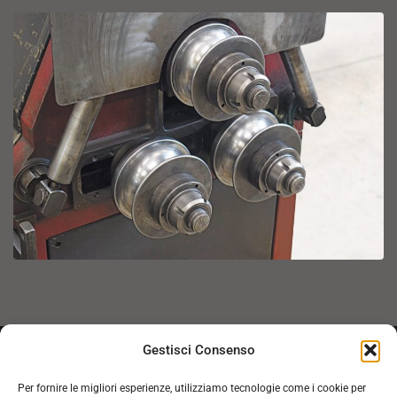
Gestisci Consenso
Inviaci la tua richiesta tecnica. Un
Per fornire le migliori esperienze, utilizziamo tecnologie come i cookie per